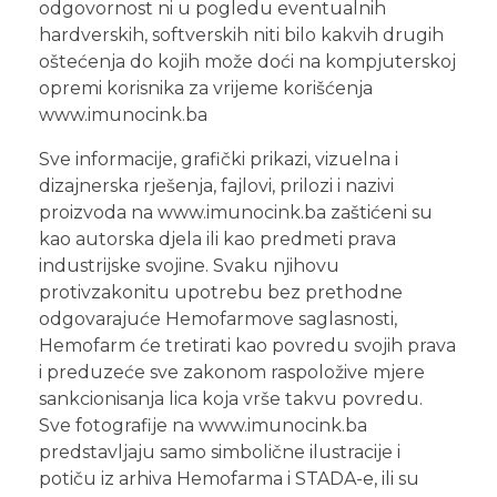
odgovornost ni u pogledu eventualnih
hardverskih, softverskih niti bilo kakvih drugih
oštećenja do kojih može doći na kompjuterskoj
opremi korisnika za vrijeme korišćenja
www.imunocink.ba
Sve informacije, grafički prikazi, vizuelna i
dizajnerska rješenja, fajlovi, prilozi i nazivi
proizvoda na www.imunocink.ba zaštićeni su
kao autorska djela ili kao predmeti prava
industrijske svojine. Svaku njihovu
protivzakonitu upotrebu bez prethodne
odgovarajuće Hemofarmove saglasnosti,
Hemofarm će tretirati kao povredu svojih prava
i preduzeće sve zakonom raspoložive mjere
sankcionisanja lica koja vrše takvu povredu.
Sve fotografije na www.imunocink.ba
predstavljaju samo simbolične ilustracije i
potiču iz arhiva Hemofarma i STADA-e, ili su