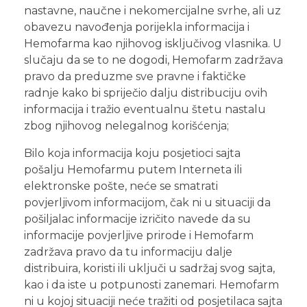
nastavne, naučne i nekomercijalne svrhe, ali uz
obavezu navođenja porijekla informacija i
Hemofarma kao njihovog isključivog vlasnika. U
slučaju da se to ne dogodi, Hemofarm zadržava
pravo da preduzme sve pravne i faktičke
radnje kako bi spriječio dalju distribuciju ovih
informacija i tražio eventualnu štetu nastalu
zbog njihovog nelegalnog korišćenja;
Bilo koja informacija koju posjetioci sajta
pošalju Hemofarmu putem Interneta ili
elektronske pošte, neće se smatrati
povjerljivom informacijom, čak ni u situaciji da
pošiljalac informacije izričito navede da su
informacije povjerljive prirode i Hemofarm
zadržava pravo da tu informaciju dalje
distribuira, koristi ili uključi u sadržaj svog sajta,
kao i da iste u potpunosti zanemari. Hemofarm
ni u kojoj situaciji neće tražiti od posjetilaca sajta