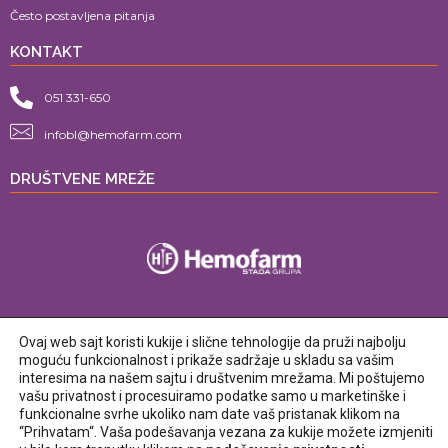
Često postavljena pitanja
KONTAKT
051 331-650
infobl@hemofarm.com
DRUŠTVENE MREŽE
Ovaj web sajt koristi kukije i slične tehnologije da pruži najbolju
moguću funkcionalnost i prikaže sadržaje u skladu sa vašim
interesima na našem sajtu i društvenim mrežama. Mi poštujemo
vašu privatnost i procesuiramo podatke samo u marketinške i
funkcionalne svrhe ukoliko nam date vaš pristanak klikom na
Politika korišćenja sajta
Politika privatnosti
“Prihvatam“. Vaša podešavanja vezana za kukije možete izmjeniti