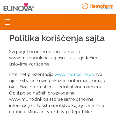
NASLOVNA
Politika korišćenja sajta
ULOGA CINKA
Svi posjetioci internet prezentacija
www.imunocink.ba saglasni su sa sljedećim
IMUNOCINK ZA DJECU
uslovima korišćenja:
IMUNOCINK ZA ODRASLE
Internet prezentacija
www.imunocink.ba
, sve
njene stranice i sve prikazane informacije imaju
isključivo informativnu i edukativnu namjenu.
ZAŠTO IMUNOCINK?
Opisi pojedinačnih proizvoda na
www.imunocink.ba sadrže samo osnovne
ČESTO POSTAVLJENA PITANJA
informacije iz teksta uputstva koje je zvanično
odobrilo Ministarstvo zdravlja Republike