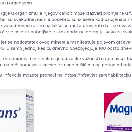
nka u organizmu.
ije u organizmu, a njegov deficit može izazvati promjene u f
stali su svakodnevnica, a posebno su izraženi kod pacijenata 
akodnevnu rutinu najlakše se može provjeriti da li se ovakve
 će se osjetiti poboljšanje kroz dodatnu energiju, kako za svak
 jer se nedostatak ovog minerala manifestuje pojavom grčeva
375, u samo jednoj kesici, dnevno obezbjedjuje 100 odsto dn
 vitaminima i mineralima je od velike važnosti u oporavku. Ipa
iču na brži oporavak i vraćanje snage mišićima na period od prij
 infekcije možete pronaći na: https://hfsavjetizarehabilitaciju