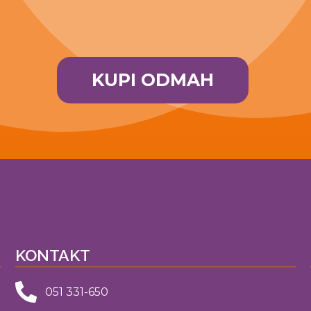
KUPI ODMAH
KONTAKT
051 331-650