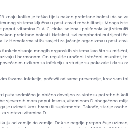
19 znaju koliko je teško tijelu nakon preležane bolesti da se vr
imunog sistema ključna u post-covid rehabilitaciji. Mnoga istr
 poput, vitamina D, A, C, cinka, selena i polifenola koji stimuli
 nakon preležane bolesti. Nažalost, svi neophodni nutrijenti č
 Iz Hemofarma stižu savjeti za jačanje organizma u post-covid 
unkcionisanje mnogih organskih sistema kao što su mišićni, s
nazivaju i hormonom. On reguliše urođeni i stečeni imunitet, t
a povećanim rizikom za infekciju, a studije su pokazale i da s
vim fazama infekcije, počevši od same prevencije, kroz sam to
 tri puta sedmično je obično dovoljno za sintezu potrebnih kol
ibe sjevernih mora poput lososa, vitaminom D obogaćeno mlije
a je uzimati kroz hranu ili suplemente. Takođe, starije osobe 
za sintezu vitamina D.
kuju od zemlje do zemlje. Dok se negdje preporučuje uzimanj