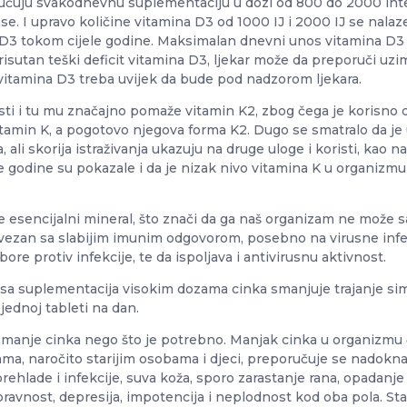
učuju svakodnevnu suplementaciju u dozi od 800 do 2000 inter
se. I upravo količine vitamina D3 od 1000 IJ i 2000 IJ se nal
in D3 tokom cijele godine. Maksimalan dnevni unos vitamina D
 prisutan teški deficit vitamina D3, ljekar može da preporuči
itamina D3 treba uvijek da bude pod nadzorom ljekara.
sti i tu mu značajno pomaže vitamin K2, zbog čega je korisno 
tamin K, a pogotovo njegova forma K2. Dugo se smatralo da je
, ali skorija istraživanja ukazuju na druge uloge i koristi, kao n
e godine su pokazale i da je nizak nivo vitamina K u organizmu
te esencijalni mineral, što znači da ga naš organizam ne može 
 povezan sa slabijim imunim odgovorom, posebno na virusne inf
re protiv infekcije, te da ispoljava i antivirusnu aktivnost.
rusa suplementacija visokim dozama cinka smanjuje trajanje si
jednoj tableti na dan.
 manje cinka nego što je potrebno. Manjak cinka u organizmu č
pama, naročito starijim osobama i djeci, preporučuje se nadokna
rehlade i infekcije, suva koža, sporo zarastanje rana, opadanje k
avnost, depresija, impotencija i neplodnost kod oba pola. Stari