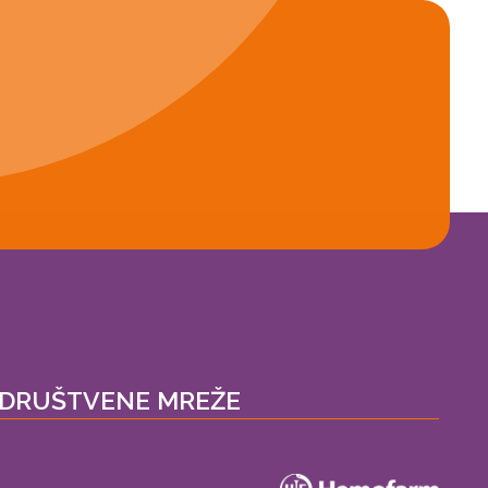
DRUŠTVENE MREŽE