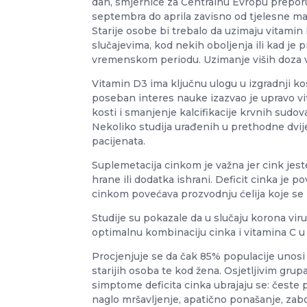
dan, smjernice za Centralnu Evropu prepor
septembra do aprila zavisno od tjelesne ma
Starije osobe bi trebalo da uzimaju vitam
slučajevima, kod nekih oboljenja ili kad je
vremenskom periodu. Uzimanje viših doza v
Vitamin D3 ima ključnu ulogu u izgradnji ko
poseban interes nauke izazvao je upravo vi
kosti i smanjenje kalcifikacije krvnih sudova
Nekoliko studija urađenih u prethodne dvij
pacijenata.
Suplemetacija cinkom je važna jer cink jes
hrane ili dodatka ishrani. Deficit cinka je
cinkom povećava prozvodnju ćelija koje se bo
Studije su pokazale da u slučaju korona vi
optimalnu kombinaciju cinka i vitamina C u 
Procjenjuje se da čak 85% populacije unosi
starijih osoba te kod žena. Osjetljivim gru
simptome deficita cinka ubrajaju se: česte p
naglo mršavljenje, apatično ponašanje, zabor