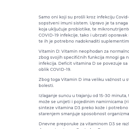
Samo oni koji su prošli kroz infekciju Covid-
sopstveni imuni sistem. Upravo je ta snaga 
koja uključuje probiotike, te mikronutrijente
COVID-19 infekcije, tako i ubrzati oporavak
te ih je potrebno nadoknaditi suplementima.
Vitamin D: Vitamin neophodan za normalno f
zbog svojih specifičnih funkcija mnogi ga 
infekcija. Deficit vitamina D se povezuje s
oblik COVID-19.
Zbog toga Vitamin D ima veliku važnost u s
bolesti.
Izlaganje suncu u trajanju od 15-30 minuta,
može se unijeti i pojedinim namirnicama (r
sinteze vitamina D3 preko kože i potrebno g
starenjem smanjuje sposobnost organizma 
Dnevne preporuke za vitaminom D3 se razli