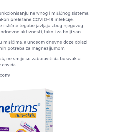
unkcionisanju nervnog i mišićnog sistema.
nakon preležane COVID-19 infekcije.
 i slične tegobe javljaju zbog njegovog
odnevne aktivnosti, tako i za bolji san.
 u mišićima, a unosom dnevne doze dolazi
evnih potreba za magnezijumom.
k, ne smije se zaboraviti da boravak u
e covida.
.com/