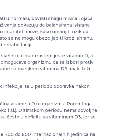
ati u normalu, povrati snagu mišića i ojača
aživanja pokazuju da balansirana ishrana
šu imunitet, može, kako umanjiti rizik od
esto se ne mogu obezbijediti kroz ishranu,
rehabilitaciji.
keletni i imuni sistem jeste vitamin D, a
e omogućava organizmu da se izbori protiv
u osobe sa manjkom vitamina D3 imale teži
k infekcije, te u periodu oporavka nakon
ičina vitamina D u organizmu. Pored toga,
ko i sl.). U zimskom periodu nema dovoljne
su često u deficitu sa vitaminom D3, jer se
e 400 do 800 internacionalnih jedinica na