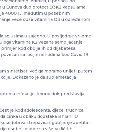
nacionalnih jedinica, u periodu od
aze u Eunova duo protect D3K2 kapsulama.
3 je 4000 IJ, međutim u posebnim
 uzimanje veće doze vitamina D3 u određenom
da se uzimaju zajedno. U posljednje vrijeme
 uloga vitamina K2 vezana samo jačanje
a primjer kod oboljelih od dijabetesa.
 povezan sa lošijim ishodima kod Covid 19
sam sintetisati već ga moramo unijeti putem
ekcije. Dokazano je da suplemetacija
mptoma infekcije. Imunocink predstavlja
est je kod adolescenta, djece, trudnica,
da cinka u obliku dodataka ishrani. U
ose (obrva i trepavica), gubljenje apetita i
je osobe i osobe sa više različitih